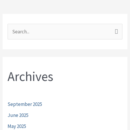
S
e
a
r
Archives
c
h
f
o
September 2025
r
June 2025
:
May 2025